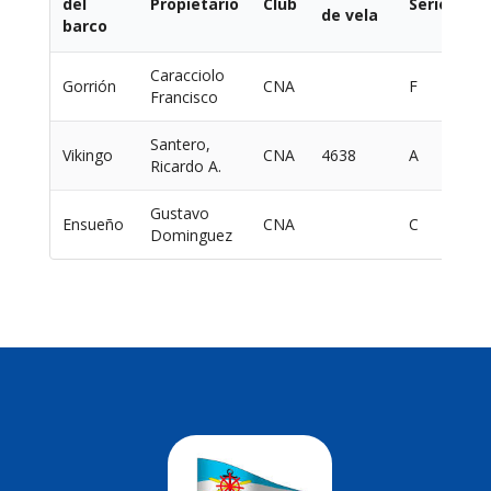
del
Propietario
Club
Serie
de vela
em
barco
Caracciolo
Gorrión
CNA
F
H
Francisco
Santero,
Vikingo
CNA
4638
A
Qu
Ricardo A.
Gustavo
Ensueño
CNA
C
De
Dominguez